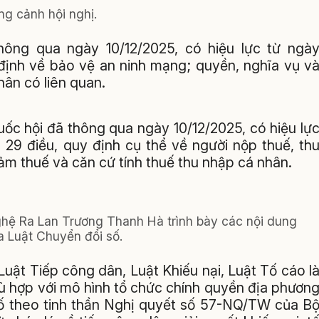
g cảnh hội nghị.
ông qua ngày 10/12/2025, có hiệu lực từ ngà
định về bảo vệ an ninh mạng; quyền, nghĩa vụ v
hân có liên quan.
uốc hội đã thông qua ngày 10/12/2025, có hiệu lự
 29 điều, quy định cụ thể về người nộp thuế, th
ảm thuế và căn cứ tính thuế thu nhập cá nhân.
hệ Ra Lan Trương Thanh Hà trình bày các nội dung
a Luật Chuyển đổi số.
Luật Tiếp công dân, Luật Khiếu nại, Luật Tố cáo l
ù hợp với mô hình tổ chức chính quyền địa phươn
số theo tinh thần Nghị quyết số 57-NQ/TW của B