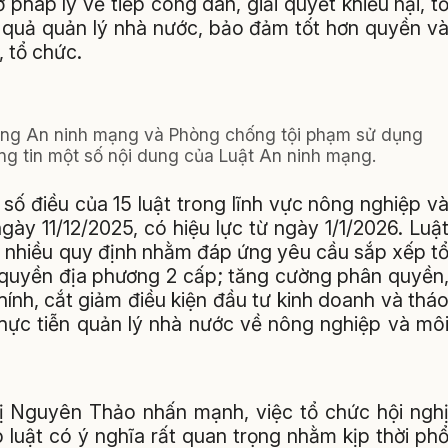
ở pháp lý về tiếp công dân, giải quyết khiếu nại, t
u quả quản lý nhà nước, bảo đảm tốt hơn quyền v
, tổ chức.
hòng An ninh mạng và Phòng chống tội phạm sử dụng
ng tin một số nội dung của Luật An ninh mạng.
số điều của 15 luật trong lĩnh vực nông nghiệp v
ày 11/12/2025, có hiệu lực từ ngày 1/1/2026. Luậ
ng nhiều quy định nhằm đáp ứng yêu cầu sắp xếp t
 quyền địa phương 2 cấp; tăng cường phân quyền
ính, cắt giảm điều kiện đầu tư kinh doanh và thá
thực tiễn quản lý nhà nước về nông nghiệp và mô
Thị Nguyên Thảo nhấn mạnh, việc tổ chức hội ngh
p luật có ý nghĩa rất quan trọng nhằm kịp thời ph