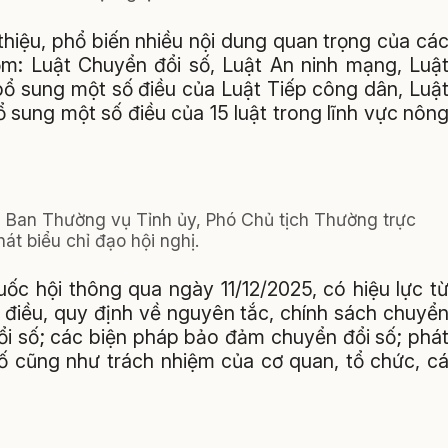
 thiệu, phổ biến nhiều nội dung quan trọng của cá
ồm: Luật Chuyển đổi số, Luật An ninh mạng, Luậ
bổ sung một số điều của Luật Tiếp công dân, Luậ
ổ sung một số điều của 15 luật trong lĩnh vực nôn
 Ban Thường vụ Tỉnh ủy, Phó Chủ tịch Thường trực
át biểu chỉ đạo hội nghị.
ốc hội thông qua ngày 11/12/2025, có hiệu lực t
 điều, quy định về nguyên tắc, chính sách chuyể
đổi số; các biện pháp bảo đảm chuyển đổi số; phá
 số cũng như trách nhiệm của cơ quan, tổ chức, c