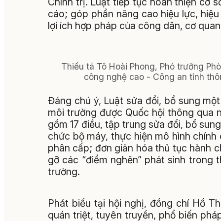
Chính trị. Luật tiếp tục hoàn thiện cơ s
cáo; góp phần nâng cao hiệu lực, hiệ
lợi ích hợp pháp của công dân, cơ quan
Thiếu tá Tô Hoài Phong, Phó trưởng P
công nghệ cao - Công an tỉnh thô
Đáng chú ý, Luật sửa đổi, bổ sung một 
môi trường được Quốc hội thông qua ng
gồm 17 điều, tập trung sửa đổi, bổ su
chức bộ máy, thực hiện mô hình chính
phân cấp; đơn giản hóa thủ tục hành ch
gỡ các “điểm nghẽn” phát sinh trong 
trường.
Phát biểu tại hội nghị, đồng chí Hồ 
quán triệt, tuyên truyền, phổ biến phá