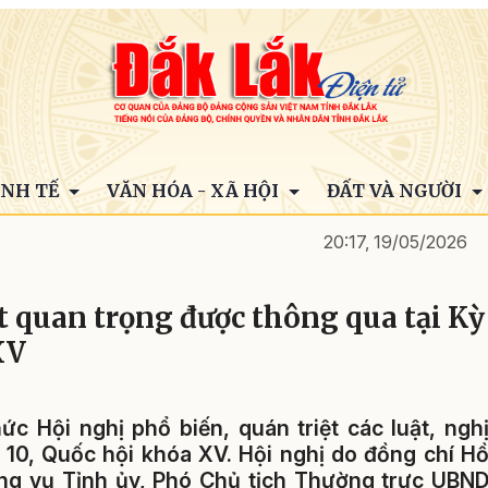
INH TẾ
VĂN HÓA - XÃ HỘI
ĐẤT VÀ NGƯỜI
20:17, 19/05/2026
ật quan trọng được thông qua tại Kỳ
XV
ức Hội nghị phổ biến, quán triệt các luật, ngh
 10, Quốc hội khóa XV. Hội nghị do đồng chí H
ng vụ Tỉnh ủy, Phó Chủ tịch Thường trực UBN