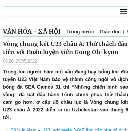
T
VĂN HÓA - XÃ HỘI
Trong nước
Giáo dục
Y 
Vòng chung kết U23 châu Á: Thử thách đầu
tiên với Huấn luyện viên Gong Oh-kyun
08:26, 29/05/2022
Trong lúc người hâm mộ vẫn đang bay bổng khi đội
tuyển U23 Việt Nam bảo vệ thành công ngôi vô địch
bóng đá SEA Games 31 thì “Những chiến binh sao
vàng” đã bắt đầu hành trình chinh phục thử thách
cam go hơn, ở cấp độ châu lục là Vòng chung kết
U23 châu Á 2022 diễn ra tại Uzbekistan vào tháng 6
tới.
U23 Việt Nam – U23 Indonesia 3-0: Đẳng cấp nhà vô địch