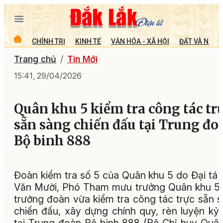
CHÍNH TRỊ
KINH TẾ
VĂN HÓA - XÃ HỘI
ĐẤT VÀ NGƯỜ
Trang chủ
Tin Mới
15:41, 29/04/2026
Quân khu 5 kiểm tra công tác tr
sẵn sàng chiến đấu tại Trung đo
Bộ binh 888
Đoàn kiểm tra số 5 của Quân khu 5 do Đại tá
Văn Mười, Phó Tham mưu trưởng Quân khu 5
trưởng đoàn vừa kiểm tra công tác trực sẵn 
chiến đấu, xây dựng chính quy, rèn luyện kỷ 