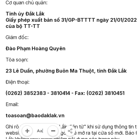
Cơ quan chủ quản:
Tỉnh ủy Đắk Lắk
Giấy phép xuất bản số 31/GP-BTTTT ngày 21/01/2022
của bộ TT-TT
Giám đốc:
Đào Phạm Hoàng Quyên
Tòa soạn:
23 Lê Duẩn, phường Buôn Ma Thuột, tỉnh Đắk Lắk
Điện thoại:
(0262) 3852383 - 3810414 - Fax: (0262) 3810451
Email:
toasoan@baodaklak.vn
Ghi rõ nguồn "Báo Đắk Lắk điện tử" khi sử dụng thông tin t
website này. Các trang ngoài sẽ mở ra tại cửa sổ mới. Báo 