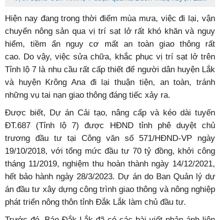
Hiện nay đang trong thời điểm mùa mưa, việc đi lại, vận
chuyển nông sản qua vị trí sạt lở rất khó khăn và nguy
hiểm, tiềm ẩn nguy cơ mất an toàn giao thông rất
cao.
Do vậy, việc sửa chữa, khắc phục vị trí sạt lở trên
Tỉnh lộ 7 là nhu cầu rất cấp thiết để người dân huyện Lắk
và huyện Krông Ana đi lại thuận tiện, an toàn, tránh
những vụ tai nạn giao thông đáng tiếc xảy ra.
Được biết, Dự án Cải tạo, nâng cấp và kéo dài tuyến
ĐT.687 (Tỉnh lộ 7) được HĐND tỉnh phê duyệt chủ
trương đầu tư tại Công văn số 571/HĐND-VP ngày
19/10/2018, với tổng mức đầu tư 70 tỷ đồng, khởi công
tháng 11/2019, nghiệm thu hoàn thành ngày 14/12/2021,
hết bảo hành ngày 28/3/2023. Dự án do Ban Quản lý dự
án đầu tư xây dựng công trình giao thông và nông nghiệp
phát triển nông thôn tỉnh Đắk Lắk làm chủ đầu tư.
Trước đó, Báo Đắk Lắk đã có các bài viết phản ánh liên