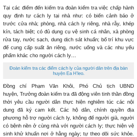
Tại các điểm đến kiểm tra đoàn kiểm tra việc chấp hành
quy định tự cách ly tại nhà như: có biển cảnh báo ở
trước cửa nhà; phòng, nhà cách ly riêng, nhà rẫy, khép
kín, tách biệt; có đủ dụng cụ vệ sinh cá nhân, xà phòng
rửa tay, nước sạch, dung dịch sát khuẩn; bố trí khu vực
để cung cấp suất ăn riêng, nước uống và các nhu yếu
phẩm khác cho người cách ly…
Đoàn kiểm tra các điểm cách ly của người dân trên địa bàn
huyện Ea H'leo.
Đồng chí Phạm Văn Khôi, Phó Chủ tịch UBND
huyện, Trưởng đoàn kiểm tra đã động viên tinh thần đồng
thời yêu cầu người dân thực hiện nghiêm túc các nội
dung đã ký cam kết. Các hộ dân, chính quyền địa
phương hỗ trợ người cách ly, không để người già, người
có bệnh nền ở cùng nhà với người cách ly; thực hiện vệ
sinh khử khuẩn nơi ở hằng ngày; tự theo dõi sức khỏe.