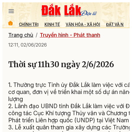
CHÍNH TRỊ
KINH TẾ
VĂN HÓA - XÃ HỘI
ĐẤT VÀ NGƯỜ
Trang chủ
Truyền hình - Phát thanh
12:11, 02/06/2026
Thời sự 11h30 ngày 2/6/2026
1. Thường trực Tỉnh ủy Đắk Lắk làm việc với cá
cơ quan, đơn vị về triển khai một số dự án năn
lượng
2. Lãnh đạo UBND tỉnh Đắk Lắk làm việc với Đ
công tác Cục Khí tượng Thủy văn và Chương tr
Phát triển Liên hợp quốc (UNDP) tại Việt Nam
3. Lễ xuất quân tham gia xây dựng các Trường