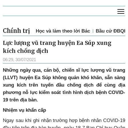
T
Chính trị
Học và làm theo lời Bác
Bầu cử ĐBQH 
Lực lượng vũ trang huyện Ea Súp xung
kích chống dịch
06:29, 30/07/2021
Những ngày qua, cán bộ, chiến sĩ lực lượng vũ trang
(LLVT) huyện Ea Súp không quản khó khăn, sẵn sàng
xung kích trên tuyến đầu chống dịch để cùng địa
phương nỗ lực kiểm soát tình hình dịch bệnh COVID-
19 trên địa bàn.
Nhiệm vụ khẩn cấp
Ngay sau khi ghi nhận trường hợp bệnh nhân COVID-19
đầu tiên trên địa bàn huyện, ngày 18-7 Ban Chỉ huy Quân