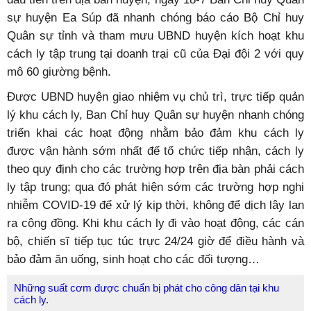
sự huyện Ea Súp đã nhanh chóng báo cáo Bộ Chỉ huy
Quân sự tỉnh và tham mưu UBND huyện kích hoạt khu
cách ly tập trung tại doanh trại cũ của Đại đội 2 với quy
mô 60 giường bệnh.
Được UBND huyện giao nhiệm vụ chủ trì, trực tiếp quản
lý khu cách ly, Ban Chỉ huy Quân sự huyện nhanh chóng
triển khai các hoạt động nhằm bảo đảm khu cách ly
được vận hành sớm nhất để tổ chức tiếp nhận, cách ly
theo quy định cho các trường hợp trên địa bàn phải cách
ly tập trung; qua đó phát hiện sớm các trường hợp nghi
nhiễm COVID-19 để xử lý kịp thời, không để dịch lây lan
ra cộng đồng. Khi khu cách ly đi vào hoạt động, các cán
bộ, chiến sĩ tiếp tục túc trực 24/24 giờ để điều hành và
bảo đảm ăn uống, sinh hoạt cho các đối tượng…
Những suất cơm được chuẩn bị phát cho công dân tại khu
cách ly.