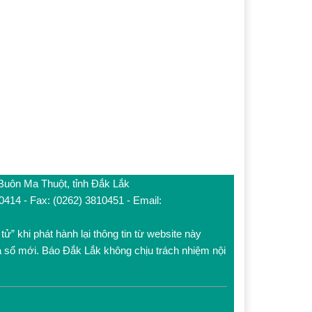
 Buôn Ma Thuột, tỉnh Đắk Lắk
10414 - Fax: (0262) 3810451 - Email:
tử” khi phát hành lại thông tin từ website này
a sổ mới. Báo Đắk Lắk không chịu trách nhiệm nội