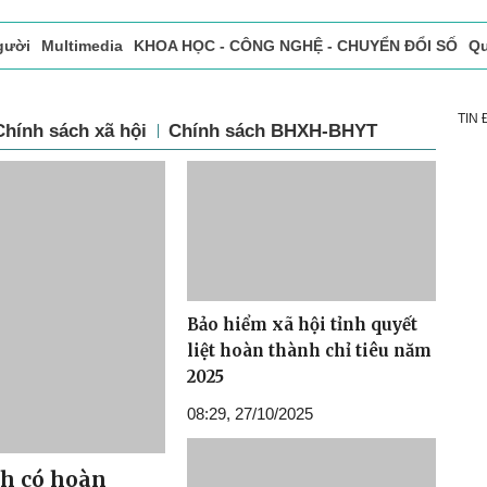
gười
Multimedia
KHOA HỌC - CÔNG NGHỆ - CHUYỂN ĐỔI SỐ
Qu
ọc báo in
Tòa soạn - Bạn đọc
Vấn Đề Bạn Đọc Quan Tâm
TIN
Chính sách xã hội
Chính sách BHXH-BHYT
Bảo hiểm xã hội tỉnh quyết
liệt hoàn thành chỉ tiêu năm
2025
08:29, 27/10/2025
nh có hoàn