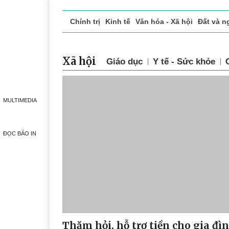
Chính trị
Kinh tế
Văn hóa - Xã hội
Đất và n
Doanh nghiệp giới thiệu
Phóng sự - Ký sự
Đ
Xã hội
Giáo dục
Y tế - Sức khỏe
MULTIMEDIA
ĐỌC BÁO IN
Thăm hỏi, hỗ trợ tiền cho gia đì