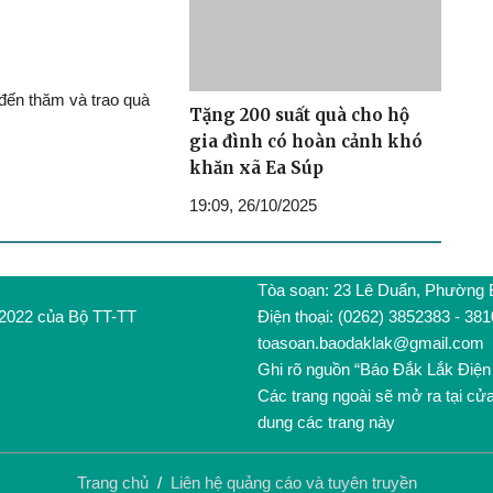
đến thăm và trao quà
Tặng 200 suất quà cho hộ
gia đình có hoàn cảnh khó
khăn xã Ea Súp
19:09, 26/10/2025
Tòa soạn: 23 Lê Duẩn, Phường
/2022 của Bộ TT-TT
Điện thoại: (0262) 3852383 - 38
toasoan.baodaklak@gmail.com
Ghi rõ nguồn “Báo Đắk Lắk Điện 
Các trang ngoài sẽ mở ra tại cử
dung các trang này
Trang chủ
/
Liên hệ quảng cáo và tuyên truyền