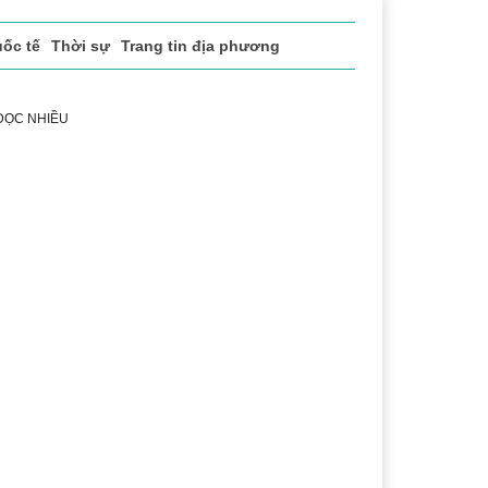
ốc tế
Thời sự
Trang tin địa phương
 ĐỌC NHIỀU