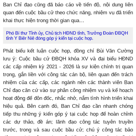
Ban Chỉ đạo cũng đã báo cáo về tiến độ, nội dung liên
quan đến cuộc bầu cử theo chức năng, nhiệm vụ đã triển
khai thực hiện trong thời gian qua…
Phó Bí thư Tỉnh ủy, Chủ tịch HĐND tỉnh, Trưởng Đoàn ĐBQH
tỉnh Y Biêr Niê đóng góp ý kiến tại cuộc họp.
Phát biểu kết luận cuộc họp, đồng chí Bùi Văn Cường
lưu ý: Cuộc bầu cử ĐBQH khóa XV và đại biểu HĐND
các cấp nhiệm kỳ 2021 - 2026 là sự kiện chính trị quan
trọng, gắn liền với công tác cán bộ, liên quan đến trách
nhiệm của các cấp, các ngành nên các thành viên Ban
Chỉ đạo căn cứ vào sự phân công nhiệm vụ và kế hoạch
hoạt động để đôn đốc, nhắc nhở, nắm tình hình triển khai
hiệu quả. Bên cạnh đó, Ban Chỉ đạo cần nhanh chóng
tiếp thu những ý kiến góp ý tại cuộc họp để hoàn chỉnh
các dự thảo, đề án; lãnh đạo công tác tuyên truyền
trước, trong và sau cuộc bầu cử; chú ý công tác bảo