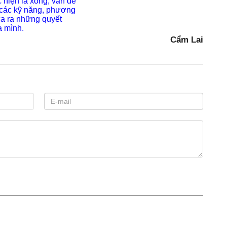
 hiện là xong, vấn đề
 các kỹ năng, phương
ưa ra những quyết
a mình.
Cẩm Lai