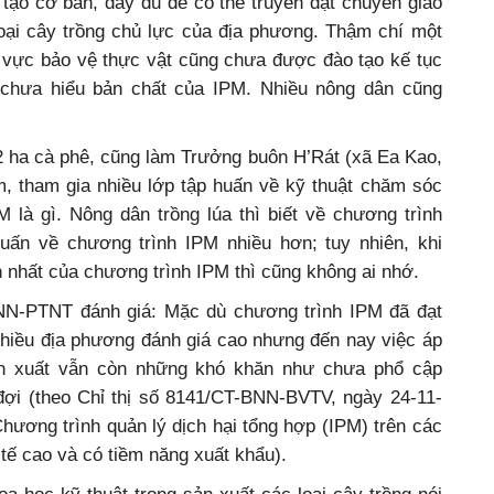
tạo cơ bản, đầy đủ để có thể truyền đạt chuyển giao
oại cây trồng chủ lực của địa phương. Thậm chí một
nh vực bảo vệ thực vật cũng chưa được đào tạo kế tục
 chưa hiểu bản chất của IPM. Nhiều nông dân cũng
2 ha cà phê, cũng làm Trưởng buôn H’Rát (xã Ea Kao,
, tham gia nhiều lớp tập huấn về kỹ thuật chăm sóc
 là gì. Nông dân trồng lúa thì biết về chương trình
uấn về chương trình IPM nhiều hơn; tuy nhiên, khi
 nhất của chương trình IPM thì cũng không ai nhớ.
NN-PTNT đánh giá: Mặc dù chương trình IPM đã đạt
hiều địa phương đánh giá cao nhưng đến nay việc áp
n xuất vẫn còn những khó khăn như chưa phổ cập
ợi (theo Chỉ thị số 8141/CT-BNN-BVTV, ngày 24-11-
 Chương trình quản lý dịch hại tổng hợp (IPM) trên các
h tế cao và có tiềm năng xuất khẩu).