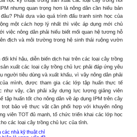
oa học kỹ thuật trong sản xuất các loại cây trồng nói
IPM nhưng quan trọng hơn là nông dân cần hiểu bản
 đâu? Phải dựa vào quá trình đấu tranh sinh học của
 động một cách hợp lý nhất thì việc áp dụng mới chủ
i việc nông dân phải hiểu biết mối quan hệ tương hỗ
hiên địch và môi trường trong hệ sinh thái ruộng vườn
ổi khí hậu, diễn biến dịch hại trên các loại cây trồng
 sản xuất các loại cây trồng chủ lực phải đáp ứng yêu
 người tiêu dùng và xuất khẩu, vì vậy nông dân phải
 của mình, được tham gia các lớp tập huấn thực tế
 như vậy, cần phải xây dựng lực lượng giảng viên
ể tập huấn tốt cho nông dân về áp dụng IPM trên cây
 trọt bảo vệ thực vật cần phối hợp với khuyến nông
ng viên TOT đủ mạnh, tổ chức triển khai các lớp học
o các loại cây trồng chủ lực của tỉnh.
 các nhà kỹ thuật chỉ