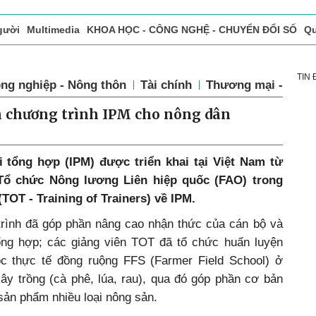
gười
Multimedia
KHOA HỌC - CÔNG NGHỆ - CHUYỂN ĐỔI SỐ
Qu
ọc báo in
Tòa soạn - Bạn đọc
Vấn Đề Bạn Đọc Quan Tâm
TIN
ng nghiệp - Nông thôn
Tài chính
Thương mại - Dịch
n chương trình IPM cho nông dân
i tổng hợp (IPM) được triển khai tại Việt Nam từ
Tổ chức Nông lương Liên hiệp quốc (FAO) trong
TOT - Training of Trainers) về IPM.
rình đã góp phần nâng cao nhận thức của cán bộ và
ổng hợp; các giảng viên TOT đã tổ chức huấn luyện
c thực tế đồng ruộng FFS (Farmer Field School) ở
ây trồng (cà phê, lúa, rau), qua đó góp phần cơ bản
sản phẩm nhiều loại nông sản.