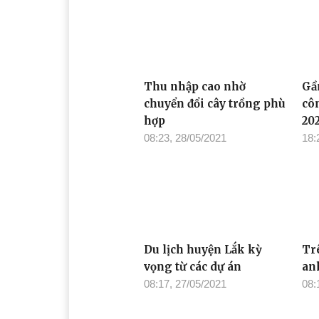
Thu nhập cao nhờ
Gần
chuyển đổi cây trồng phù
cô
hợp
202
08:23, 28/05/2021
18:
Du lịch huyện Lắk kỳ
Tr
vọng từ các dự án
an
08:17, 27/05/2021
08: