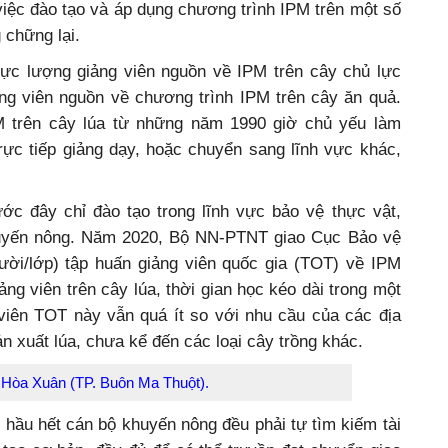
iệc đào tạo và áp dụng chương trình IPM trên một số
 chững lại.
 lực lượng giảng viên nguồn về IPM trên cây chủ lực
ảng viên nguồn về chương trình IPM trên cây ăn quả.
 trên cây lúa từ những năm 1990 giờ chủ yếu làm
trực tiếp giảng dạy, hoặc chuyển sang lĩnh vực khác,
ớc đây chỉ đào tạo trong lĩnh vực bảo vệ thực vật,
huyến nông. Năm 2020, Bộ NN-PTNT giao Cục Bảo vệ
gười/lớp) tập huấn giảng viên quốc gia (TOT) về IPM
ảng viên trên cây lúa, thời gian học kéo dài trong một
 viên TOT này vẫn quá ít so với nhu cầu của các địa
n xuất lúa, chưa kể đến các loại cây trồng khác.
ã Hòa Xuân (TP. Buôn Ma Thuột).
 hầu hết cán bộ khuyến nông đều phải tự tìm kiếm tài