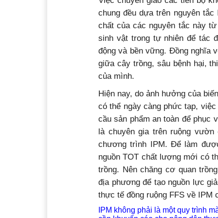
Việc chuyển giao các tiến bộ kh
chung đều dựa trên nguyên tắc 
chất của các nguyên tắc này từ
sinh vật trong tự nhiên để tác
động và bền vững. Đồng nghĩa vớ
giữa cây trồng, sâu bệnh hại, t
của mình.
Hiện nay, do ảnh hưởng của biến đ
có thể ngày càng phức tạp, việc
cầu sản phẩm an toàn để phục vụ
là chuyên gia trên ruộng vườn
chương trình IPM. Để làm được
nguồn TOT chất lượng mới có th
trồng. Nên chăng cơ quan trồng
địa phương để tạo nguồn lực giả
thực tế đồng ruộng FFS về IPM ch
IPM không phải là một quy trình mà