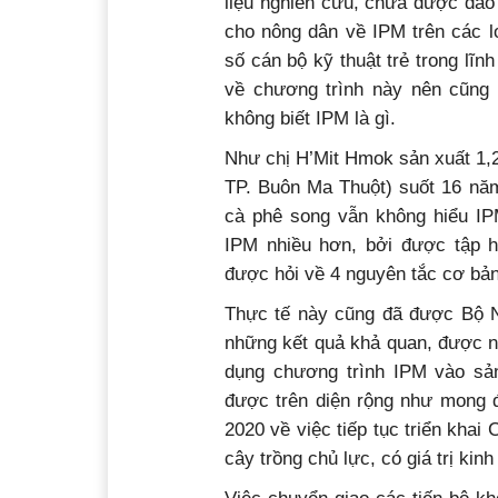
liệu nghiên cứu, chưa được đào 
cho nông dân về IPM trên các l
số cán bộ kỹ thuật trẻ trong lĩ
về chương trình này nên cũng
không biết IPM là gì.
Như chị H’Mit Hmok sản xuất 1,
TP. Buôn Ma Thuột) suốt 16 năm
cà phê song vẫn không hiểu IPM
IPM nhiều hơn, bởi được tập h
được hỏi về 4 nguyên tắc cơ bản
Thực tế này cũng đã được Bộ 
những kết quả khả quan, được n
dụng chương trình IPM vào sả
được trên diện rộng như mong đ
2020 về việc tiếp tục triển khai
cây trồng chủ lực, có giá trị kin