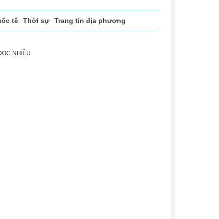
ốc tế
Thời sự
Trang tin địa phương
 ĐỌC NHIỀU
 vụ
Thị trường
Du lịch