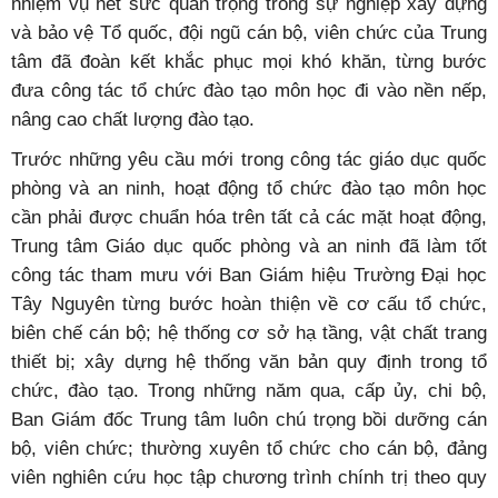
nhiệm vụ hết sức quan trọng trong sự nghiệp xây dựng
và bảo vệ Tổ quốc, đội ngũ cán bộ, viên chức của Trung
tâm đã đoàn kết khắc phục mọi khó khăn, từng bước
đưa công tác tổ chức đào tạo môn học đi vào nền nếp,
nâng cao chất lượng đào tạo.
Trước những yêu cầu mới trong công tác giáo dục quốc
phòng và an ninh, hoạt động tổ chức đào tạo môn học
cần phải được chuẩn hóa trên tất cả các mặt hoạt động,
Trung tâm Giáo dục quốc phòng và an ninh đã làm tốt
công tác tham mưu với Ban Giám hiệu Trường Đại học
Tây Nguyên từng bước hoàn thiện về cơ cấu tổ chức,
biên chế cán bộ; hệ thống cơ sở hạ tầng, vật chất trang
thiết bị; xây dựng hệ thống văn bản quy định trong tổ
chức, đào tạo. Trong những năm qua, cấp ủy, chi bộ,
Ban Giám đốc Trung tâm luôn chú trọng bồi dưỡng cán
bộ, viên chức; thường xuyên tổ chức cho cán bộ, đảng
viên nghiên cứu học tập chương trình chính trị theo quy