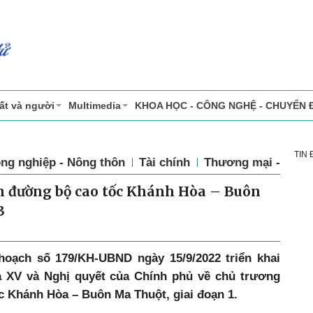
ất và người
Multimedia
KHOA HỌC - CÔNG NGHỆ - CHUYỂN 
TIN
ng nghiệp - Nông thôn
Tài chính
Thương mại - Dịch
n đường bộ cao tốc Khánh Hòa – Buôn
3
oạch số 179/KH-UBND ngày 15/9/2022 triển khai
a XV và Nghị quyết của Chính phủ về chủ trương
c Khánh Hòa – Buôn Ma Thuột, giai đoạn 1.