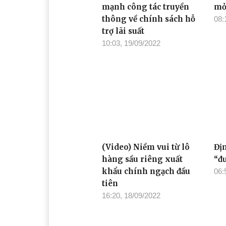
mạnh công tác truyền
mỏ
thông về chính sách hỗ
08:
trợ lãi suất
10:03, 19/09/2022
(Video) Niềm vui từ lô
Địn
hàng sầu riêng xuất
“đ
khẩu chính ngạch đầu
06:
tiên
16:20, 18/09/2022