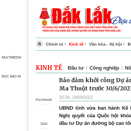
Chính trị
Kinh tế
Văn hóa - Xã hội
Đ
MULTIMEDIA
KINH TẾ
Đầu tư
Công nghiệp
Nô
ĐỌC BÁO IN
Bảo đảm khởi công Dự á
Zalo
Ma Thuột trước 30/6/202
20:34, 19/09/2022
Facebook
UBND tỉnh vừa ban hành Kế h
Nghị quyết của Quốc hội khó
đầu tư Dự án đường bộ cao tố
Zalo