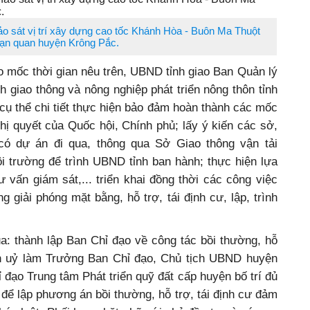
o sát vị trí xây dựng cao tốc Khánh Hòa - Buôn Ma Thuột
ạn quan huyện Krông Pắc.
 mốc thời gian nêu trên, UBND tỉnh giao Ban Quản lý
h giao thông và nông nghiệp phát triển nông thôn tỉnh
cụ thể chi tiết thực hiện bảo đảm hoàn thành các mốc
hị quyết của Quốc hội, Chính phủ; lấy ý kiến các sở,
ó dự án đi qua, thông qua Sở Giao thông vận tải
 trường để trình UBND tỉnh ban hành; thực hiện lựa
ư vấn giám sát,... triển khai đồng thời các công việc
g giải phóng mặt bằng, hỗ trợ, tái định cư, lập, trình
: thành lập Ban Chỉ đạo về công tác bồi thường, hỗ
ện uỷ làm Trưởng Ban Chỉ đạo, Chủ tịch UBND huyện
 đạo Trung tâm Phát triển quỹ đất cấp huyện bố trí đủ
để lập phương án bồi thường, hỗ trợ, tái định cư đảm