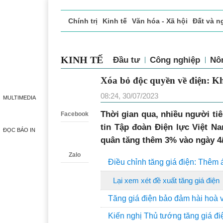
Chính trị
Kinh tế
Văn hóa - Xã hội
Đất và n
Doanh nghiệp giới thiệu
Phóng sự - Ký sự
Đ
KINH TẾ
Đầu tư
Công nghiệp
Nô
Xóa bỏ độc quyền về điện:
Zalo
hội hóa
MULTIMEDIA
08:24, 30/07/2023
Facebook
Thời gian qua, nhiều người tiê
ĐỌC BÁO IN
tin Tập đoàn Điện lực Việt N
quân tăng thêm 3% vào ngày 4/
Zalo
Điều chỉnh tăng giá điện: Thêm
Lại xem xét đề xuất tăng giá điện
Tăng giá điện bảo đảm hài hoà và