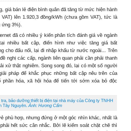
ện và xóa bỏ “giá bậc thang”
 giá bán lẻ điện bình quân đã tăng từ mức hiện hành
 VAT) lên 1.920,3 đồng/kWh (chưa gồm VAT), tức là
g ứng 3%).
ternet đã có nhiều ý kiến phân tích đánh giá về ngành
ại nhiều bất cập, điển hình như việc tăng giá bất
g cho đấu nối, lại đi nhập khẩu từ nước ngoài... Trên
đề nghị các cấp, ngành liên quan phải cần phải thanh
phải xử thật nghiêm. Song song đó, lại có một số người
giải pháp để khắc phục những bất cập nêu trên của
 phần hóa, xã hội hóa để tiến tới sớm xóa bỏ độc
tra, bảo dưỡng thiết bị điện tại nhà máy của Công ty TNHH
n Tây Nguyên.
Ảnh: Hương Cẩm
vẻ phù hợp, nhưng đứng ở một góc nhìn khác, nhất là