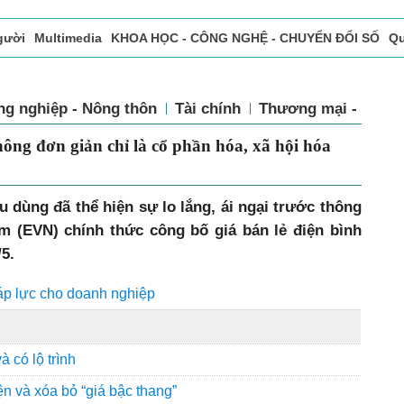
gười
Multimedia
KHOA HỌC - CÔNG NGHỆ - CHUYỂN ĐỔI SỐ
Qu
ọc báo in
Tòa soạn - Bạn đọc
Vấn Đề Bạn Đọc Quan Tâm
ng nghiệp - Nông thôn
Tài chính
Thương mại - Dịch
 Không đơn giản chỉ là cổ phần hóa, xã
u dùng đã thể hiện sự lo lắng, ái ngại trước thông
am (EVN) chính thức công bố giá bán lẻ điện bình
5.
 áp lực cho doanh nghiệp
 có lộ trình