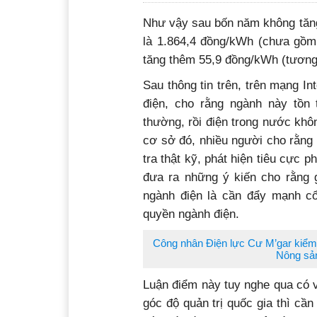
Kiến nghị Thủ tướng tăng giá đi
Như vậy sau bốn năm không tăng,
là 1.864,4 đồng/kWh (chưa gồm
tăng thêm 55,9 đồng/kWh (tươn
Sau thông tin trên, trên mạng In
điện, cho rằng ngành này tồn t
thường, rồi điện trong nước khôn
cơ sở đó, nhiều người cho rằng 
tra thật kỹ, phát hiện tiêu cực 
đưa ra những ý kiến cho rằng 
ngành điện là cần đẩy mạnh cổ
quyền ngành điện.
Công nhân Điện lực Cư M’gar kiểm 
Nông sả
Luận điểm này tuy nghe qua có 