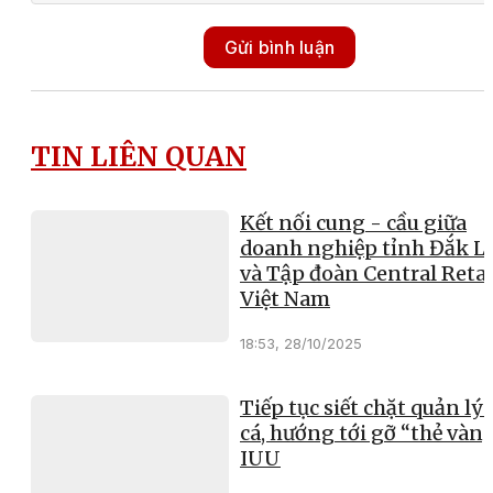
Gửi bình luận
TIN LIÊN QUAN
Kết nối cung - cầu giữa
doanh nghiệp tỉnh Đắk L
và Tập đoàn Central Retai
Việt Nam
18:53, 28/10/2025
Tiếp tục siết chặt quản lý 
cá, hướng tới gỡ “thẻ vàn
IUU