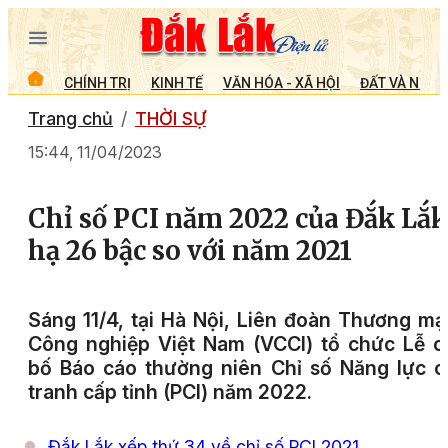
CHÍNH TRỊ
KINH TẾ
VĂN HÓA - XÃ HỘI
ĐẤT VÀ NGƯỜ
Trang chủ
THỜI SỰ
15:44, 11/04/2023
Chỉ số PCI năm 2022 của Đắk Lắk
hạ 26 bậc so với năm 2021
Sáng 11/4, tại Hà Nội, Liên đoàn Thương mạ
Công nghiệp Việt Nam (VCCI) tổ chức Lễ 
bố Báo cáo thường niên Chỉ số Năng lực 
tranh cấp tỉnh (PCI) năm 2022.
Đắk Lắk xếp thứ 34 về chỉ số PCI 2021