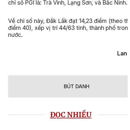
chỉ số PGI là: Trà Vinh, Lạng Sơn, và Bắc Ninh.
Về chỉ số này, Đắk Lắk đạt 14,23 điểm (theo t
điểm 40), xếp vị trí 44/63 tỉnh, thành phố tron
nước.
Lan 
BÚT DANH
ĐỌC NHIỀU