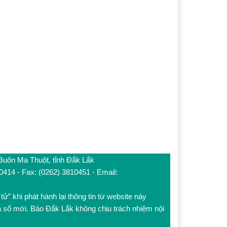
 Buôn Ma Thuột, tỉnh Đắk Lắk
10414 - Fax: (0262) 3810451 - Email:
tử” khi phát hành lại thông tin từ website này
a sổ mới. Báo Đắk Lắk không chịu trách nhiệm nội