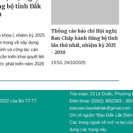
g bộ tỉnh Đắk
0
Thông cáo báo chí Hội nghị
h khóa I, nhiệm kỳ 2025
Ban Chấp hành Đảng bộ tỉnh
an trọng về xây dựng
lần thứ nhất, nhiệm kỳ 2025
 ninh và công tác cán
- 2030
n triển khai quyết liệt
19:53, 24/10/2025
ớc phát triển năm 2026
Tòa soạn: 23 Lê Duẩn, Phường
/2022 của Bộ TT-TT
Điện thoại: (0262) 3852383 - 38
toasoan.baodaklak@gmail.com
Ghi rõ nguồn “Báo Đắk Lắk Điện 
Các trang ngoài sẽ mở ra tại cử
dung các trang này