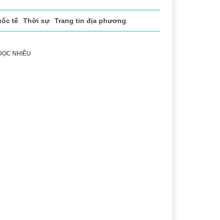
ốc tế
Thời sự
Trang tin địa phương
 ĐỌC NHIỀU
 biểu Đảng bộ tỉnh Đắk Lắk
Xây dựng Đảng
Học và là