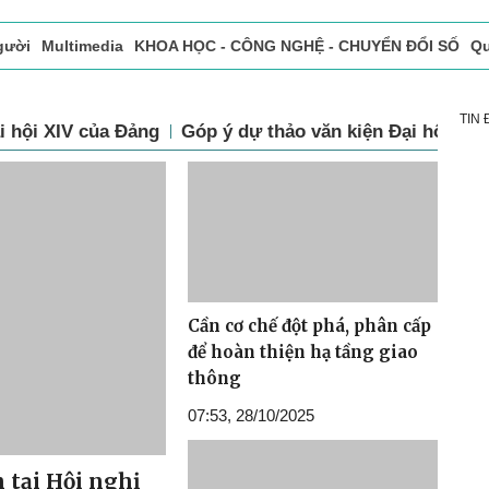
gười
Multimedia
KHOA HỌC - CÔNG NGHỆ - CHUYỂN ĐỔI SỐ
Qu
ọc báo in
Tòa soạn - Bạn đọc
Vấn Đề Bạn Đọc Quan Tâm
TIN
i hội XIV của Đảng
Góp ý dự thảo văn kiện Đại hội đại
Cần cơ chế đột phá, phân cấp
để hoàn thiện hạ tầng giao
thông
07:53, 28/10/2025
 tại Hội nghị