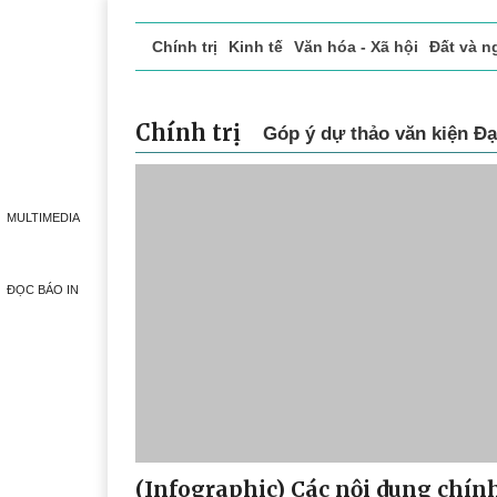
Chính trị
Kinh tế
Văn hóa - Xã hội
Đất và n
Doanh nghiệp giới thiệu
Phóng sự - Ký sự
Đ
Chính trị
Góp ý dự thảo văn kiện Đạ
MULTIMEDIA
ĐỌC BÁO IN
(Infographic) Các nội dung chính