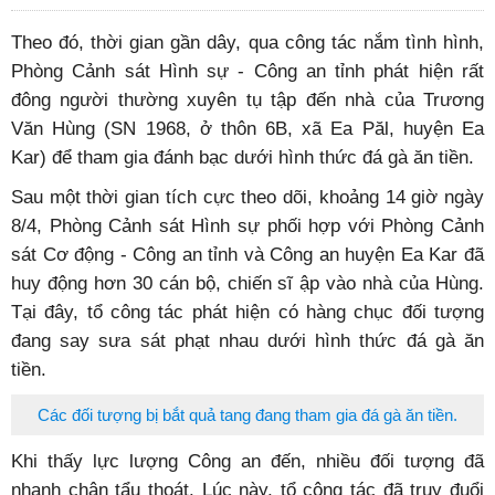
Theo đó, thời gian gần dây, qua công tác nắm tình hình,
Phòng Cảnh sát Hình sự - Công an tỉnh phát hiện rất
đông người thường xuyên tụ tập đến nhà của Trương
Văn Hùng (SN 1968, ở thôn 6B, xã Ea Păl, huyện Ea
Kar) để tham gia đánh bạc dưới hình thức đá gà ăn tiền.
Sau một thời gian tích cực theo dõi, khoảng 14 giờ ngày
8/4, Phòng Cảnh sát Hình sự phối hợp với Phòng Cảnh
sát Cơ động - Công an tỉnh và Công an huyện Ea Kar đã
huy động hơn 30 cán bộ, chiến sĩ ập vào nhà của Hùng.
Tại đây, tổ công tác phát hiện có hàng chục đối tượng
đang say sưa sát phạt nhau dưới hình thức đá gà ăn
tiền.
Các đối tượng bị bắt quả tang đang tham gia đá gà ăn tiền.
Khi thấy lực lượng Công an đến, nhiều đối tượng đã
nhanh chân tẩu thoát. Lúc này, tổ công tác đã truy đuổi