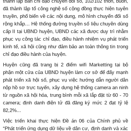
thành lập ban chỉ đạo chuyển đổi số, 102/102 thôn, buôn,
đã thành lập tổ công nghệ số cộng đồng thực hiện tuyên
truyền, phổ biến về các nội dung, mô hình chuyển đổi số
rộng khắp… Hệ thống đường truyền số liệu chuyên dùng
cấp II tại UBND huyện, UBND các xã được duy trì nhằm
phục vụ công tác chỉ đạo, điều hành nhiệm vụ phát triển
kinh tế, xã hội cũng như đảm bảo an toàn thông tin trong
chỉ đạo điều hành của huyện.
Huyện cũng đã trang bị 2 điểm wifi Marketting tại bộ
phận một cửa của UBND huyện làm cơ sở để đẩy mạnh
phát triển xã hội số, phục vụ việc hướng dẫn người dân
nộp hồ sơ trực tuyến, xây dựng hệ thống camera an ninh
từ nguồn xã hội hóa, trung bình mỗi xã lắp đặt từ 60 - 70
camera; định danh điện tử đã đăng ký mức 2 đạt tỷ lệ
82,2%...
Việc triển khai thực hiện Đề án 06 của Chính phủ về
“Phát triển ứng dụng dữ liệu về dân cư, định danh và xác