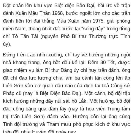
Đặt chân lên khu vực Biệt điện Bảo Đại, hồi ức về trận
đánh Xuân Mậu Thân 1968, bước ngoặt lớn cho các trận
đánh tiến tới đại thắng Mùa Xuân năm 1975, giải phóng
miền Nam, thống nhất đất nước lại “sống dậy” trong đồng
chí Tô Tấn Tài (nguyên Phó Bí thư Thường trực Tỉnh
ủy).
Đứng trên cao nhìn xuống, chỉ tay về hướng những ngôi
nhà khang trang, ông bắt đầu kể lại: Đêm 30 Tết, được
giao nhiệm vụ làm Bí thư Đảng ủy chỉ huy trận đánh, ông
đã chỉ đạo lực lượng chia làm ba cánh tấn công lên ấp
Liên Sơn vào cơ quan đầu não của địch tại toà Công sứ
Pháp cũ (nay là Biệt Điện Bảo Đại). Một cánh, bộ đội tập
kích hướng những dãy núi sát hồ Lắk. Một hướng, bộ đội
đặc công băng qua đầm lầy (nay là hoa viên Trung tâm
thị trấn Liên Sơn) đánh vào. Hướng còn lại ông cùng
Tỉnh đội trưởng và Tham mưu phó phục kích ở khu vực
trên đồi phía Huyện đội ngày nay.