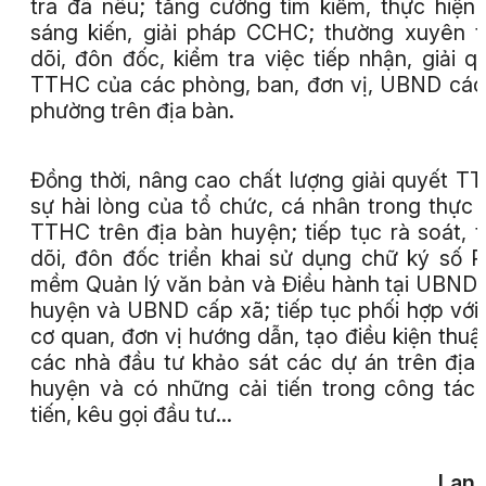
tra đã nêu; tăng cường tìm kiếm, thực hiện
sáng kiến, giải pháp CCHC; thường xuyên 
dõi, đôn đốc, kiểm tra việc tiếp nhận, giải q
TTHC của các phòng, ban, đơn vị, UBND các
phường trên địa bàn.
Đồng thời, nâng cao chất lượng giải quyết T
sự hài lòng của tổ chức, cá nhân trong thực 
TTHC trên địa bàn huyện; tiếp tục rà soát, 
dõi, đôn đốc triển khai sử dụng chữ ký số 
mềm Quản lý văn bản và Điều hành tại UBND
huyện và UBND cấp xã; tiếp tục phối hợp với
cơ quan, đơn vị hướng dẫn, tạo điều kiện thuận
các nhà đầu tư khảo sát các dự án trên địa
huyện và có những cải tiến trong công tác
tiến, kêu gọi đầu tư…
Lan 