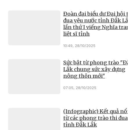
Đoàn đại biểu dự Đại hội t
đua yêu nước tỉnh Đắk Lắ
lần thứ I viếng Nghĩa tra
liệt sĩ tỉnh
10:49, 28/10/2025
Sức bật từ phong trào "Đ
Lắk chung sức xây dựng
nông thôn mới"
07:05, 28/10/2025
(Infographic) Kết quả nổi
từ các phong trào thi đua 
tỉnh Đắk Lắk