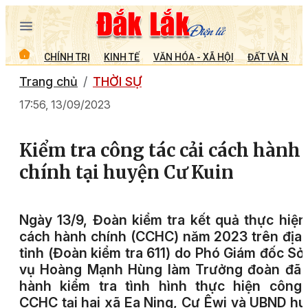
CHÍNH TRỊ
KINH TẾ
VĂN HÓA - XÃ HỘI
ĐẤT VÀ NGƯỜ
Trang chủ
THỜI SỰ
17:56, 13/09/2023
Kiểm tra công tác cải cách hành
chính tại huyện Cư Kuin
Ngày 13/9, Đoàn kiểm tra kết quả thực hiện
cách hành chính (CCHC) năm 2023 trên địa
tỉnh (Đoàn kiểm tra 611) do Phó Giám đốc Sở
vụ Hoàng Mạnh Hùng làm Trưởng đoàn đã t
hành kiểm tra tình hình thực hiện công 
CCHC tại hai xã Ea Ning, Cư Êwi và UBND h