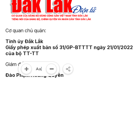
Cơ quan chủ quản:
Tỉnh ủy Đắk Lắk
Giấy phép xuất bản số 31/GP-BTTTT ngày 21/01/2022
của bộ TT-TT
Giám đốc:
Đào Phạm Hoàng Quyên
Tòa soạn:
23 Lê Duẩn, phường Buôn Ma Thuột, tỉnh Đắk Lắk
Điện thoại:
(0262) 3852383 - 3810414 - Fax: (0262) 3810451
Email: