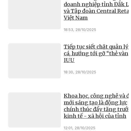
doanh nghiệp tỉnh Đắk L
và Tập đoàn Central Retai
Việt Nam
18:53, 28/10/2025
Tiếp tục siết chặt quản lý 
cá, hướng tới gỡ “thẻ vàn
IUU
18:30, 28/10/2025
Khoa học, công nghệ và đ
mới sáng tạo là động lực
chính thúc đẩy tăng trưở
kinh tế - xã hội của tỉnh
12:01, 28/10/2025