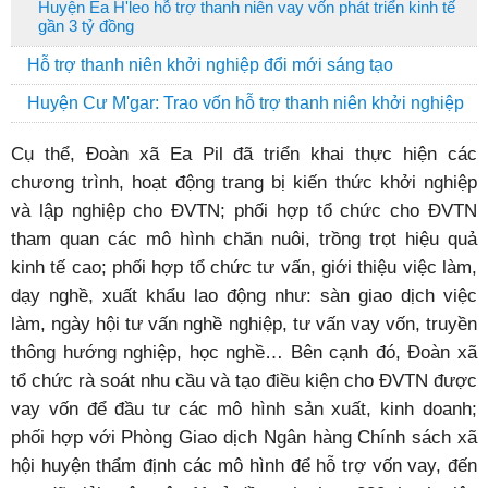
Huyện Ea H'leo hỗ trợ thanh niên vay vốn phát triển kinh tế
gần 3 tỷ đồng
Hỗ trợ thanh niên khởi nghiệp đổi mới sáng tạo
Huyện Cư M'gar: Trao vốn hỗ trợ thanh niên khởi nghiệp
Cụ thể, Đoàn xã Ea Pil đã triển khai thực hiện các
chương trình, hoạt động trang bị kiến thức khởi nghiệp
và lập nghiệp cho ĐVTN; phối hợp tổ chức cho ĐVTN
tham quan các mô hình chăn nuôi, trồng trọt hiệu quả
kinh tế cao; phối hợp tổ chức tư vấn, giới thiệu việc làm,
dạy nghề, xuất khẩu lao động như: sàn giao dịch việc
làm, ngày hội tư vấn nghề nghiệp, tư vấn vay vốn, truyền
thông hướng nghiệp, học nghề… Bên cạnh đó, Đoàn xã
tổ chức rà soát nhu cầu và tạo điều kiện cho ĐVTN được
vay vốn để đầu tư các mô hình sản xuất, kinh doanh;
phối hợp với Phòng Giao dịch Ngân hàng Chính sách xã
hội huyện thẩm định các mô hình để hỗ trợ vốn vay, đến