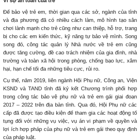
Vì sự an toàn của trẻ
Để bảo vệ trẻ em, thời gian qua các sở, ngành của tỉnh
và địa phương đã có nhiều cách làm, mô hình tạo sân
chơi lành mạnh cho trẻ cũng như can thiệp, hỗ trợ, trang
bị cho các em kiến thức, kỹ năng tự bảo vệ mình. Song
song đó, công tác quản lý Nhà nước về trẻ em cũng
được tăng cường, đề cao trách nhiệm của gia đình, nhà
trường và toàn xã hội trong phòng, chống bạo lực, xâm
hại, hạn chế tối đa những tiêu cực, rủi ro.
Cụ thể, năm 2019, liên ngành Hội Phụ nữ, Công an, Viện
KSND và TAND tỉnh đã ký kết Chương trình phối hợp
trong công tác bảo vệ phụ nữ và trẻ em gái giai đoạn
2017 – 2022 trên địa bàn tỉnh. Qua đó, Hội Phụ nữ các
cấp đã được tạo điều kiện để tham gia các hoạt động tố
tụng đối với những vụ việc, vụ án vi phạm về quyền và
lợi ích hợp pháp của phụ nữ và trẻ em gái theo quy định
của pháp luật.