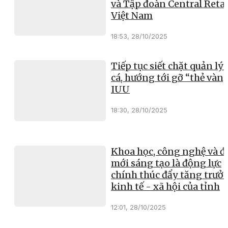
và Tập đoàn Central Retai
Việt Nam
18:53, 28/10/2025
Tiếp tục siết chặt quản lý 
cá, hướng tới gỡ “thẻ vàn
IUU
18:30, 28/10/2025
Khoa học, công nghệ và đ
mới sáng tạo là động lực
chính thúc đẩy tăng trưở
kinh tế - xã hội của tỉnh
12:01, 28/10/2025