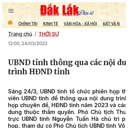
CHÍNH TRỊ
KINH TẾ
VĂN HÓA - XÃ HỘI
ĐẤT VÀ NGƯỜ
Trang chủ
THỜI SỰ
12:00, 24/03/2023
UBND tỉnh thông qua các nội d
trình HĐND tỉnh
Sáng 24/3, UBND tỉnh tổ chức phiên họp t
viên UBND tỉnh để thông qua nội dung trìn
họp chuyên đề, HĐND tỉnh năm 2023 và các
dung thuộc thẩm quyền. Phó Chủ tịch Thư
trực UBND tỉnh Nguyễn Tuấn Hà chủ trì p
họp, tham dự có Phó Chủ tịch UBND tỉnh Võ