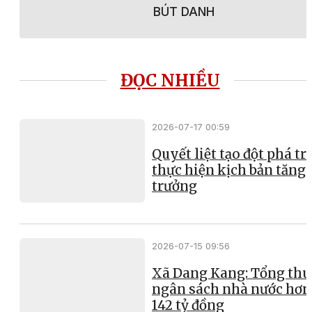
BÚT DANH
ĐỌC NHIỀU
2026-07-17 00:59
Quyết liệt tạo đột phá t
thực hiện kịch bản tăng
trưởng
2026-07-15 09:56
Xã Dang Kang: Tổng thu
ngân sách nhà nước hơn
142 tỷ đồng