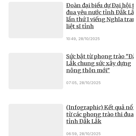
Đoàn đại biểu dự Đại hội t
đua yêu nước tỉnh Đắk Lắ
lần thứ I viếng Nghĩa tra
liệt sĩ tỉnh
10:49, 28/10/2025
Sức bật từ phong trào "Đ
Lắk chung sức xây dựng
nông thôn mới"
07:05, 28/10/2025
(Infographic) Kết quả nổi
từ các phong trào thi đua 
tỉnh Đắk Lắk
06:59, 28/10/2025