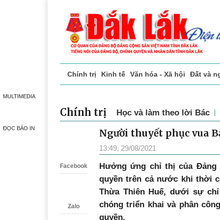
Chính trị
Kinh tế
Văn hóa - Xã hội
Đất và n
Doanh nghiệp giới thiệu
Phóng sự - Ký sự
Đ
MULTIMEDIA
Chính trị
Học và làm theo lời Bác
ĐỌC BÁO IN
Người thuyết phục vua Bả
Zalo
13:49, 29/08/2021
H
ưởng ứng chỉ thị của Đảng 
Facebook
quyền trên cả nước khi thời 
Thừa Thiên Huế, dưới sự chỉ
chóng triển khai và phân côn
Zalo
quyền.