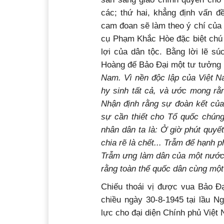
các; thứ hai, khẳng định vấn đ
cam đoan sẽ làm theo ý chí của 
cụ Phạm Khắc Hòe đặc biệt chú 
lợi của dân tộc. Bằng lời lẽ s
Hoàng đế Bảo Đại một tư tưởng 
Nam. Vì nền độc lập của Việt N
hy sinh tất cả, và ước mong rằ
Nhận định rằng sự đoàn kết của
sự cần thiết cho Tổ quốc chúng
nhân dân ta là: Ở giờ phút quyế
chia rẽ là chết... Trẫm để hạnh
Trẫm ưng làm dân của một nước 
rằng toàn thể quốc dân cùng một
Chiếu thoái vị được vua Bảo Đạ
chiều ngày 30-8-1945 tại lầu N
lực cho đại diện Chính phủ Việt