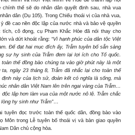
ề chính thể sẽ do nhân dân quyết định sau, nhà vua
nhân dân (Dụ 105). Trong Chiếu thoái vị của nhà vua,
ý đề cao nền độc lập của nước nhà và bảo vệ quyền
úc tích, cô đọng, cụ Phạm Khắc Hòe đã nói thay cho
lớn và dứt khoát rằng:
“Vì hạnh phúc của dân tộc Việt
am. Để đạt hai mục đích ấy, Trẫm tuyên bố sẵn sàng
ng sự hy sinh của Trẫm đem lại lợi ích cho Tổ quốc.
 toàn thể đồng bào chúng ta vào giờ phút này là một
 ta, ngày 23 tháng 8, Trẫm đã nhắc lại cho toàn thể
t định này của lịch sử, đoàn kết có nghĩa là sống, mà
 phúc nhân dân Việt Nam lên trên ngai vàng của Trẫm…
độc lập hơn làm vua của một nước nô lệ. Trẫm chắc
 lòng hy sinh như Trẫm”
…
i tuyên đọc trước toàn thể quốc dân, đồng bào vào
gọ Môn trong Lễ tuyên bố thoái vị và bàn giao quyền
 Nam Dân chủ cộng hòa.