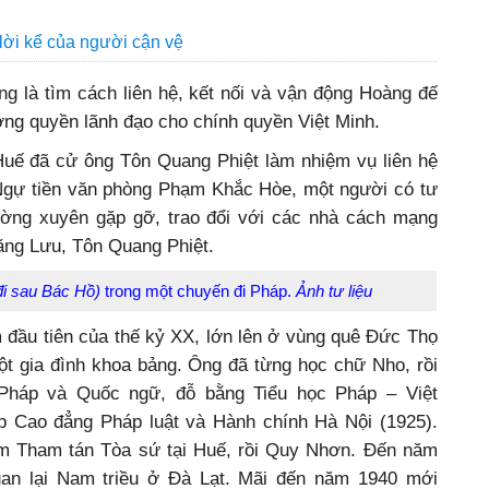
lời kể của người cận vệ
ng là tìm cách liên hệ, kết nối và vận động Hoàng đế
ờng quyền lãnh đạo cho chính quyền Việt Minh.
uế đã cử ông Tôn Quang Phiệt làm nhiệm vụ liên hệ
Ngự tiền văn phòng Phạm Khắc Hòe, một người có tư
ường xuyên gặp gỡ, trao đổi với các nhà cách mạng
ng Lưu, Tôn Quang Phiệt.
đi sau Bác Hồ)
trong một chuyến đi Pháp.
Ảnh tư liệu
đầu tiên của thế kỷ XX, lớn lên ở vùng quê Đức Thọ
ột gia đình khoa bảng. Ông đã từng học chữ Nho, rồi
Pháp và Quốc ngữ, đỗ bằng Tiểu học Pháp – Việt
iệp Cao đẳng Pháp luật và Hành chính Hà Nội (1925).
m Tham tán Tòa sứ tại Huế, rồi Quy Nhơn. Đến năm
uan lại Nam triều ở Đà Lạt. Mãi đến năm 1940 mới