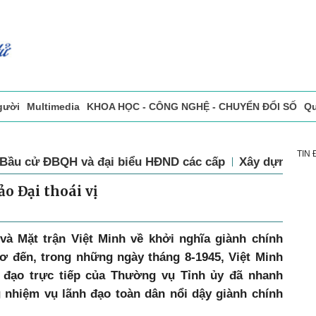
gười
Multimedia
KHOA HỌC - CÔNG NGHỆ - CHUYỂN ĐỔI SỐ
Qu
ọc báo in
Tòa soạn - Bạn đọc
Vấn Đề Bạn Đọc Quan Tâm
TIN
Bầu cử ĐBQH và đại biểu HĐND các cấp
Xây dựng Đả
o Đại thoái vị
và Mặt trận Việt Minh về khởi nghĩa giành chính
cơ đến, trong những ngày tháng 8-1945, Việt Minh
 đạo trực tiếp của Thường vụ Tỉnh ủy đã nhanh
g nhiệm vụ lãnh đạo toàn dân nổi dậy giành chính