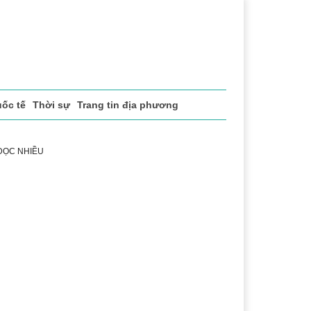
ốc tế
Thời sự
Trang tin địa phương
 ĐỌC NHIỀU
ng
Lịch sử - Truyền thống
Bảo vệ nền tảng tư tưởng