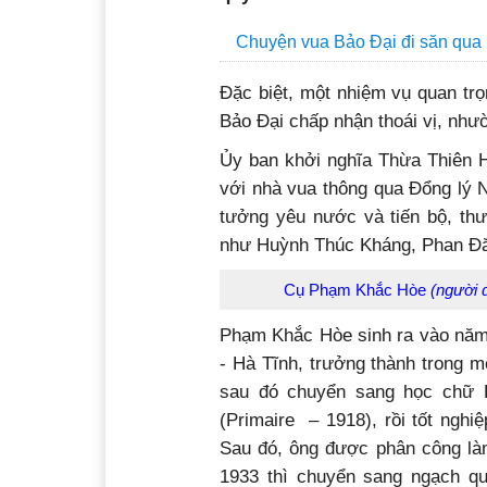
Chuyện vua Bảo Đại đi săn qua 
Đặc biệt, một nhiệm vụ quan trọ
Bảo Đại chấp nhận thoái vị, như
Ủy ban khởi nghĩa Thừa Thiên H
với nhà vua thông qua Đổng lý 
tưởng yêu nước và tiến bộ, th
như Huỳnh Thúc Kháng, Phan Đă
Cụ Phạm Khắc Hòe
(người 
Phạm Khắc Hòe sinh ra vào năm 
- Hà Tĩnh, trưởng thành trong m
sau đó chuyển sang học chữ 
(Primaire – 1918), rồi tốt ngh
Sau đó, ông được phân công là
1933 thì chuyển sang ngạch q