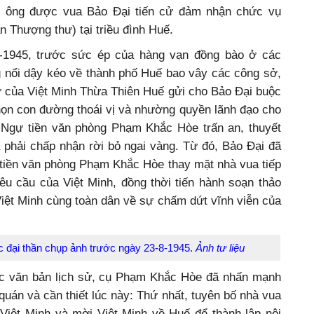
 ông được vua Bảo Đại tiến cử đảm nhận chức vụ
n Thượng thư) tại triều đình Huế.
8-1945, trước sức ép của hàng vạn đồng bào ở các
 nổi dậy kéo về thành phố Huế bao vây các công sở,
thư của Việt Minh Thừa Thiên Huế gửi cho Bảo Đại buộc
họn con đường thoái vị và nhường quyền lãnh đạo cho
 Ngự tiền văn phòng Phạm Khắc Hòe trấn an, thuyết
 phải chấp nhận rời bỏ ngai vàng. Từ đó, Bảo Đại đã
 tiền văn phòng Phạm Khắc Hòe thay mặt nhà vua tiếp
êu cầu của Việt Minh, đồng thời tiến hành soạn thảo
 Việt Minh cùng toàn dân về sự chấm dứt vĩnh viễn của
hà Nguyễn.
c đại thần chụp ảnh trước ngày 23-8-1945.
Ảnh tư liệu
ác văn bản lịch sử, cụ Phạm Khắc Hòe đã nhấn mạnh
 quán và cần thiết lúc này: Thứ nhất, tuyên bố nhà vua
Việt Minh và mời Việt Minh về Huế để thành lập nội