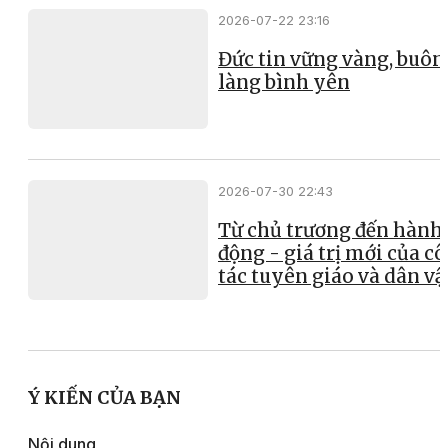
2026-07-22 23:16
Đức tin vững vàng, buôn
làng bình yên
2026-07-30 22:43
Từ chủ trương đến hành
động - giá trị mới của c
tác tuyên giáo và dân v
Ý KIẾN CỦA BẠN
Nội dung