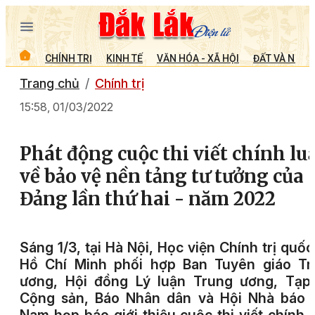
CHÍNH TRỊ
KINH TẾ
VĂN HÓA - XÃ HỘI
ĐẤT VÀ NGƯỜ
Trang chủ
Chính trị
15:58, 01/03/2022
Phát động cuộc thi viết chính lu
về bảo vệ nền tảng tư tưởng của
Đảng lần thứ hai - năm 2022
Sáng 1/3, tại Hà Nội, Học viện Chính trị quốc
Hồ Chí Minh phối hợp Ban Tuyên giáo Tr
ương, Hội đồng Lý luận Trung ương, Tạp 
Cộng sản, Báo Nhân dân và Hội Nhà báo V