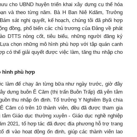
ưu cho UBND huyện triển khai xây dựng cụ thể hóa
đoạn và theo từng năm. Bà H Ban Niê Kdăm, Trưởng
Bám sát nghị quyết, kế hoạch, chúng tôi đã phối hợp
ộng đồng, phổ biến các chủ trương của Đảng về phát
ào DTTS nòng cốt, tiêu biểu, những người đăng ký
 Lựa chọn những mô hình phù hợp với tập quán canh
p có thể giải quyết được việc làm, tăng thu nhập cho
 hình phù hợp
iệc làm để chạy ăn từng bữa như ngày trước, giờ đây
Xây dựng buôn Ê Căm (thị trấn Buôn Trấp) đã yên tâm
guồn thu nhập ổn định. Tổ trưởng Y Nghiêm Byă chia
Ê Căm có trên 10 thành viên, đều đã được tham gia
g tâm Giáo dục thường xuyên - Giáo dục nghề nghiệp
ăm 2021, tổ hợp tác đã được địa phương hỗ trợ trang
ổ đi vào hoạt động ổn định, giúp các thành viên lao