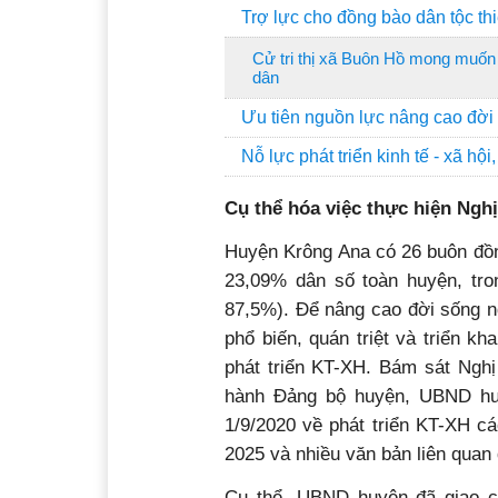
Trợ lực cho đồng bào dân tộc th
Cử tri thị xã Buôn Hồ mong muốn 
dân
Ưu tiên nguồn lực nâng cao đời
Nỗ lực phát triển kinh tế - xã h
Cụ thể hóa việc thực hiện
Nghị
Huyện Krông Ana có 26 buôn đồn
23,09% dân số toàn huyện, tr
87,5%). Để nâng cao đời sống 
phổ biến, quán triệt và triển k
phát triển KT-XH. Bám sát Ngh
hành Đảng bộ huyện, UBND hu
1/9/2020 về phát triển KT-XH c
2025 và nhiều văn bản liên quan đ
Cụ thể, UBND huyện đã giao c