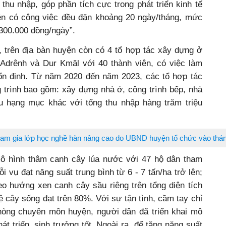
 thu nhập, góp phần tích cực trong phát triển kinh tế
iên có công việc đều đặn khoảng 20 ngày/tháng, mức
 300.000 đồng/ngày”.
 trên địa bàn huyện còn có 4 tổ hợp tác xây dựng ở
Adrênh và Dur Kmăl với 40 thành viên, có việc làm
ổn định. Từ năm 2020 đến năm 2023, các tổ hợp tác
trình bao gồm: xây dựng nhà ở, công trình bếp, nhà
u hạng mục khác với tổng thu nhập hàng trăm triệu
ham gia lớp học nghề hàn nâng cao do UBND huyện tổ chức vào thán
ô hình thâm canh cây lúa nước với 47 hộ dân tham
ỗi vụ đạt năng suất trung bình từ 6 - 7 tấn/ha trở lên;
eo hướng xen canh cây sầu riêng trên tổng diện tích
lệ cây sống đạt trên 80%. Với sự tận tình, cầm tay chỉ
hòng chuyên môn huyện, người dân đã triển khai mô
át triển, sinh trưởng tốt. Ngoài ra, để tăng năng suất