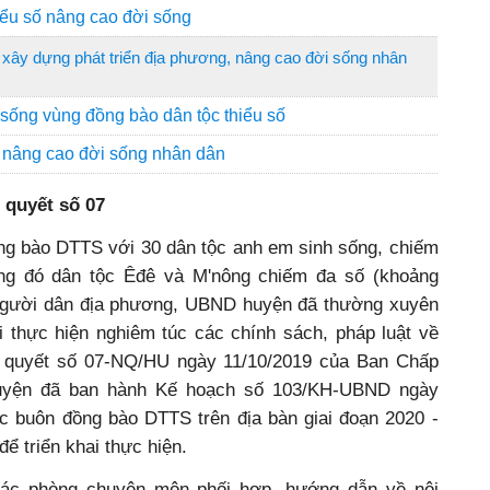
iểu số nâng cao đời sống
xây dựng phát triển địa phương, nâng cao đời sống nhân
 sống vùng đồng bào dân tộc thiểu số
ội, nâng cao đời sống nhân dân
 quyết số 07
g bào DTTS với 30 dân tộc anh em sinh sống, chiếm
ong đó dân tộc Êđê và M'nông chiếm đa số (khoảng
người dân địa phương, UBND huyện đã thường xuyên
hai thực hiện nghiêm túc các chính sách, pháp luật về
ị quyết số 07-NQ/HU ngày 11/10/2019 của Ban Chấp
yện đã ban hành Kế hoạch số 103/KH-UBND ngày
ác buôn đồng bào DTTS trên địa bàn giai đoạn 2020 -
ể triển khai thực hiện.
ác phòng chuyên môn phối hợp, hướng dẫn về nội