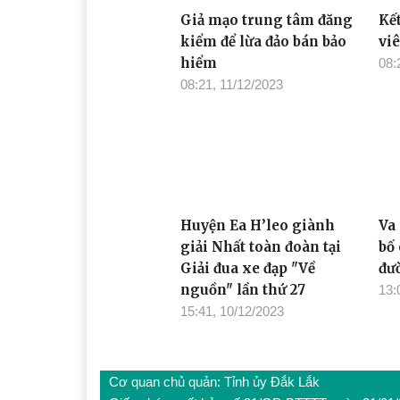
Giả mạo trung tâm đăng
Kết
kiểm để lừa đảo bán bảo
vi
hiểm
08:
08:21, 11/12/2023
Huyện Ea H’leo giành
Va
giải Nhất toàn đoàn tại
bố
Giải đua xe đạp "Về
đư
nguồn" lần thứ 27
13:
15:41, 10/12/2023
Cơ quan chủ quản: Tỉnh ủy Đắk Lắk