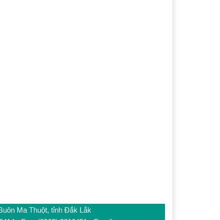
 Buôn Ma Thuột, tỉnh Đắk Lắk