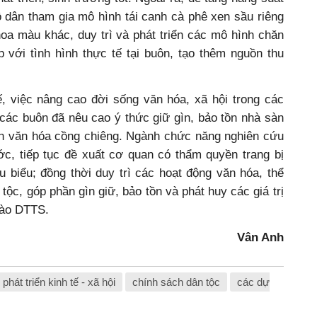
hộ dân tham gia mô hình tái canh cà phê xen sầu riêng
hoa màu khác, duy trì và phát triển các mô hình chăn
p với tình hình thực tế tại buôn, tạo thêm nguồn thu
ế, việc nâng cao đời sống văn hóa, xã hội trong các
ác buôn đã nêu cao ý thức giữ gìn, bảo tồn nhà sàn
riển văn hóa cồng chiêng. Ngành chức năng nghiên cứu
ớc, tiếp tục đề xuất cơ quan có thẩm quyền trang bị
 biểu; đồng thời duy trì các hoạt động văn hóa, thể
 tộc, góp phần gìn giữ, bảo tồn và phát huy các giá trị
bào DTTS.
Vân Anh
phát triển kinh tế - xã hội
chính sách dân tộc
các dự