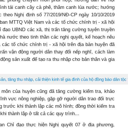
ình tái canh cây cà phê, thâm canh lúa nước; hướng
c theo Nghị định số 77/2019/NĐ-CP ngày 10/10/2019
ban MTTQ Việt Nam và các tổ chức chính trị - xã hội
hỉ đạo UBND các xã, thị trấn tăng cường tuyên truyền
hà nước theo tinh thần các nghị quyết, kế hoạch nêu
ác tổ chức chính trị - xã hội trên địa bàn huyện đã
trấn vận động người dân thay đổi nếp nghĩ, cách làm
 động sản xuất để tạo ra thu nhập cho bản thân và gia
ản, tăng thu nhập, cải thiện kinh tế gia đình của hộ đồng bào dân tộc
 môn của huyện cũng đã tăng cường kiểm tra, khảo
lĩnh vực nông nghiệp, gặp gỡ người dân trao đổi trực
g trước khi thành lập các mô hình; đồng thời kiểm tra
hi thành lập ở tất cả các quy trình...
an Chỉ đạo thực hiện Nghị quyết 07 ở địa phương,