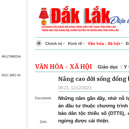
Chính trị
Kinh tế
Văn hóa - Xã hội
Đ
MULTIMEDIA
VĂN HÓA - XÃ HỘI
Giáo dục
Y 
ĐỌC BÁO IN
Nâng cao đời sống đồng 
Zalo
08:21, 11/12/2023
N
hững năm gần đây, nhờ nỗ lực
Facebook
án đầu tư thuộc chương trình 
bào dân tộc thiểu số (DTTS)
ngừng được cải thiện.
Zalo