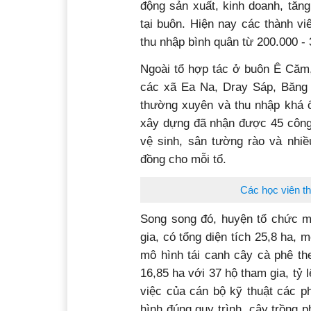
động sản xuất, kinh doanh, tăng
tại buôn. Hiện nay các thành v
thu nhập bình quân từ 200.000 -
Ngoài tổ hợp tác ở buôn Ê Căm,
các xã Ea Na, Dray Sáp, Băng 
thường xuyên và thu nhập khá 
xây dựng đã nhận được 45 công 
vệ sinh, sân tường rào và nhiề
đồng cho mỗi tổ.
Các học viên t
Song song đó, huyện tổ chức m
gia, có tổng diện tích 25,8 ha, m
mô hình tái canh cây cà phê th
16,85 ha với 37 hộ tham gia, tỷ 
việc của cán bộ kỹ thuật các p
hình đúng quy trình, cây trồng ph